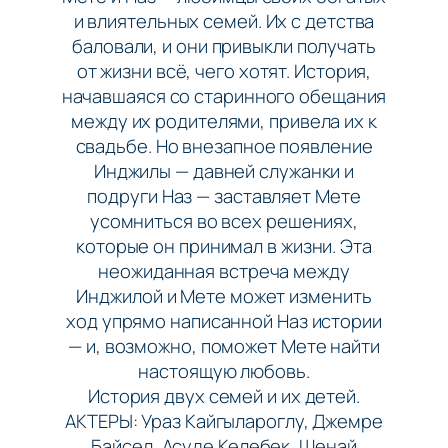
и влиятельных семей. Их с детства
баловали, и они привыкли получать
от жизни всё, чего хотят. История,
начавшаяся со старинного обещания
между их родителями, привела их к
свадьбе. Но внезапное появление
Инджилы — давней служанки и
подруги Наз — заставляет Мете
усомниться во всех решениях,
которые он принимал в жизни. Эта
неожиданная встреча между
Инджилой и Мете может изменить
ход упрямо написанной Наз истории
— и, возможно, поможет Мете найти
настоящую любовь.
История двух семей и их детей.
АКТЕРЫ: Ураз Кайгылароглу, Джемре
Байсел, Асуде Келебек, Шенай