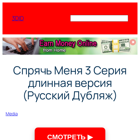
Перейти
к
3DID
Поиск
содержимому
✖
Спрячь Меня 3 Серия
длинная версия
(Русский Дубляж)
Media
СМОТРЕТЬ ▶