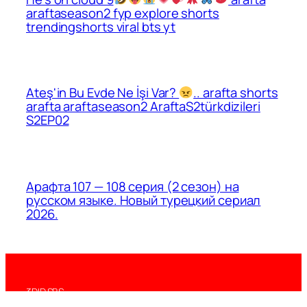
araftaseason2 fyp explore shorts
trendingshorts viral bts yt
Ateş'in Bu Evde Ne İşi Var?
.. arafta shorts
arafta araftaseason2 AraftaS2türkdizileri
S2EP02
Арафта 107 — 108 серия (2 сезон) на
русском языке. Новый турецкий сериал
2026.
3DID.SBS