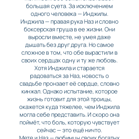
большая суета. За исключением
одного человека — Инджилы.
Инджила — правая рука Наз и словно
боксерская груша в ее жизни. Они
выросли вместе, не умея даже
дышать без друг друга. Но самое
сложное в том, что обе вырастили в
своих сердцах одну и ту же любовь.
Хотя Инджила и старается
радоваться за Наз, новость о
свадьбе пронзает её сердце, словно
кинжал. Однако испытание, которое
жизнь готовит для этой троицы,
окажется куда тяжелее, чем Инджила
могла себе представить. И скоро она
поймёт, что боль, которую чувствует
сейчас — это ещё ничто.
Мете и Наз — любимцы своих богатых