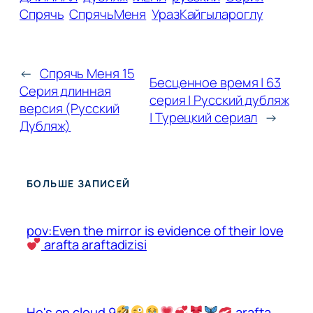
Спрячь
СпрячьМеня
УразКайгылароглу
←
Спрячь Меня 15
Бесценное время | 63
Серия длинная
серия | Русский дубляж
версия (Русский
| Турецкий сериал
→
Дубляж)
БОЛЬШЕ ЗАПИСЕЙ
pov:Even the mirror is evidence of their love
arafta araftadizisi
He's on cloud 9
arafta