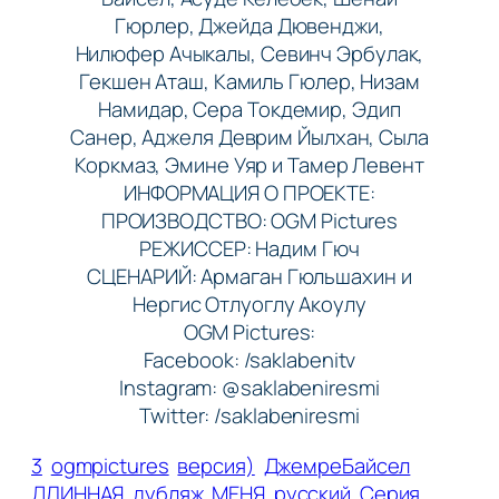
Гюрлер, Джейда Дювенджи,
Нилюфер Ачыкалы, Севинч Эрбулак,
Гекшен Аташ, Камиль Гюлер, Низам
Намидар, Сера Токдемир, Эдип
Санер, Аджеля Деврим Йылхан, Сыла
Коркмаз, Эмине Уяр и Тамер Левент
ИНФОРМАЦИЯ О ПРОЕКТЕ:
ПРОИЗВОДСТВО: OGM Pictures
РЕЖИССЕР: Надим Гюч
СЦЕНАРИЙ: Армаган Гюльшахин и
Нергис Отлуоглу Акоулу
OGM Pictures:
Facebook: /saklabenitv
Instagram: @saklabeniresmi
Twitter: /saklabeniresmi
3
ogmpictures
версия)
ДжемреБайсел
ДЛИННАЯ
дубляж
МЕНЯ
русский
Серия