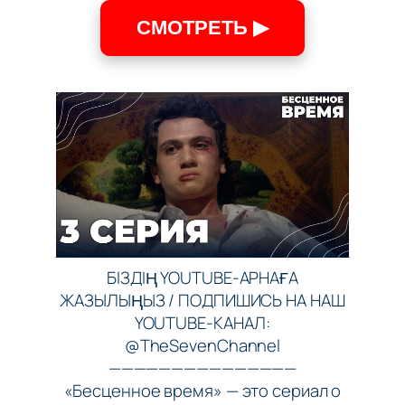
СМОТРЕТЬ ▶
БІЗДІҢ YOUTUBE-АРНАҒА
ЖАЗЫЛЫҢЫЗ / ПОДПИШИСЬ НА НАШ
YOUTUBE-КАНАЛ:
@TheSevenChannel
———————————————
«Бесценное время» — это сериал о