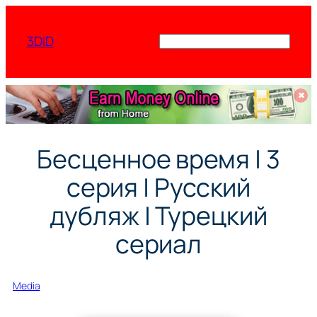
Перейти
к
3DID
Поиск
содержимому
✖
Бесценное время | 3
серия | Русский
дубляж | Турецкий
сериал
Media