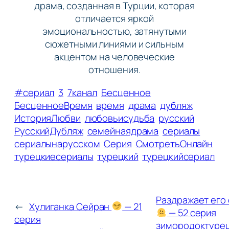
драма, созданная в Турции, которая
отличается яркой
эмоциональностью, затянутыми
сюжетными линиями и сильным
акцентом на человеческие
отношения.
#сериал
3
7канал
Бесценное
БесценноеВремя
время
драма
дубляж
ИсторияЛюбви
любовьисудьба
русский
РусскийДубляж
семейнаядрама
сериалы
сериалынарусском
Серия
СмотретьОнлайн
турецкиесериалы
турецкий
турецкийсериал
Раздражает его 
←
Хулиганка Сейран
— 21
— 52 серия
серия
зимородоктуре