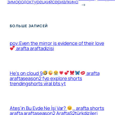
зимородоктурецкийсериалкино
→
БОЛЬШЕ ЗАПИСЕЙ
pov:Even the mirror is evidence of their love
arafta araftadizisi
He's on cloud 9
arafta
araftaseason2 fyp explore shorts
trendingshorts viral bts yt
Ateş'in Bu Evde Ne İşi Var?
.. arafta shorts
arafta araftaseason2 AraftaS2türkdizileri