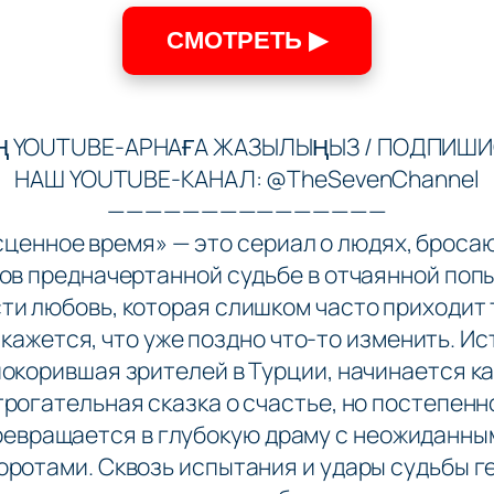
СМОТРЕТЬ ▶
ІҢ YOUTUBE-АРНАҒА ЖАЗЫЛЫҢЫЗ / ПОДПИШИ
НАШ YOUTUBE-КАНАЛ: @TheSevenChannel
———————————————
сценное время» — это сериал о людях, броса
ов предначертанной судьбе в отчаянной поп
ти любовь, которая слишком часто приходит 
 кажется, что уже поздно что-то изменить. Ис
покорившая зрителей в Турции, начинается ка
трогательная сказка о счастье, но постепенн
ревращается в глубокую драму с неожиданны
оротами. Сквозь испытания и удары судьбы г