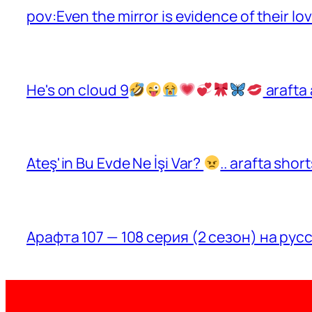
pov:Even the mirror is evidence of their lo
He's on cloud 9
arafta 
Ateş'in Bu Evde Ne İşi Var?
.. arafta sho
Арафта 107 — 108 серия (2 сезон) на рус