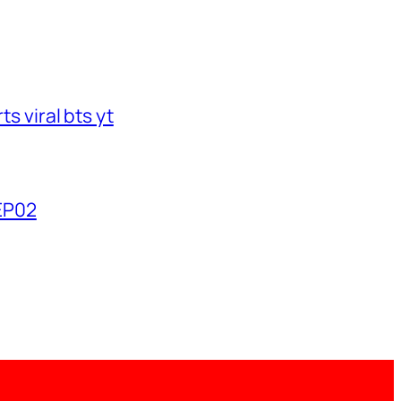
s viral bts yt
2EP02