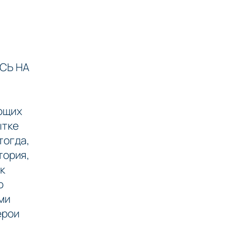
СЬ НА
ющих
ытке
тогда,
тория,
к
о
ми
ерои