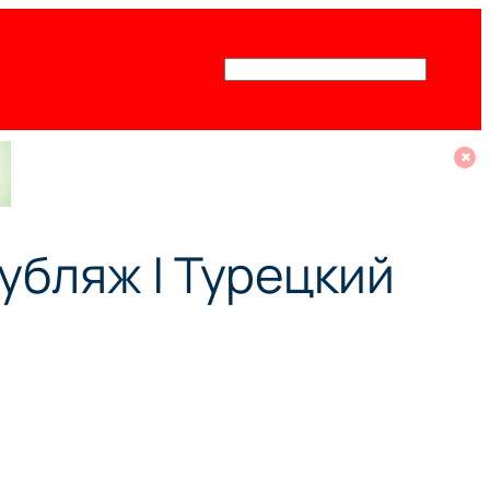
Поиск
✖
дубляж | Турецкий