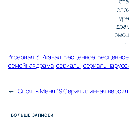
ста
слож
Туре
драм
эмоц
с
#сериал
3
7канал
Бесценное
Бесценно
семейнаядрама
сериалы
сериалынарусс
←
Спрячь Меня 19 Серия длинная версия
БОЛЬШЕ ЗАПИСЕЙ