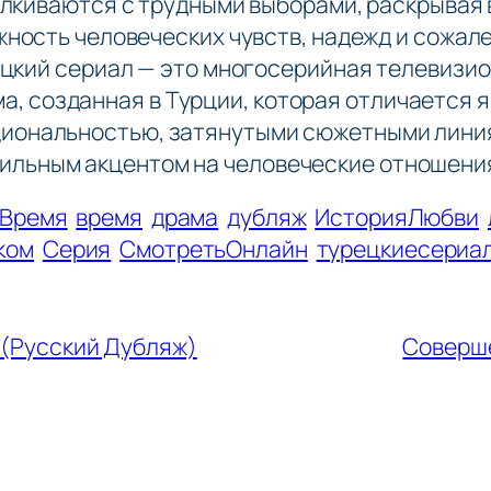
лкиваются с трудными выборами, раскрывая
ность человеческих чувств, надежд и сожал
цкий сериал — это многосерийная телевизи
а, созданная в Турции, которая отличается 
иональностью, затянутыми сюжетными лини
ильным акцентом на человеческие отношени
еВремя
время
драма
дубляж
ИсторияЛюбви
ком
Серия
СмотретьОнлайн
турецкиесериа
 (Русский Дубляж)
Соверше