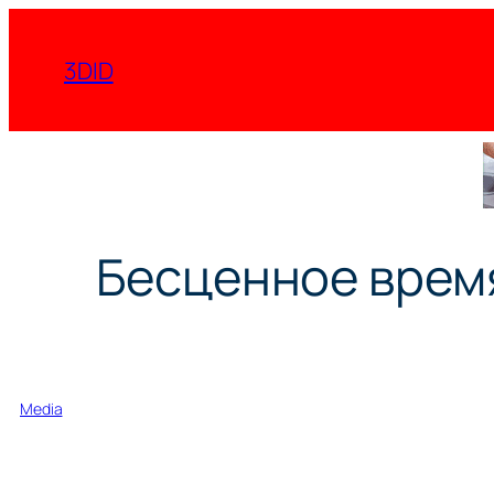
Перейти
к
3DID
содержимому
Бесценное время 
Media