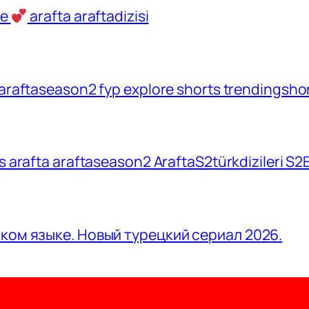
ve
arafta araftadizisi
araftaseason2 fyp explore shorts trendingshort
rts arafta araftaseason2 AraftaS2türkdizileri S
ском языке. Новый турецкий сериал 2026.