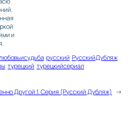
 всю
ений.
онная
яркой
ями и
я.
любовьисудьба
русский
РусскийДубляж
лы
турецкий
турецкийсериал
нно Другой 1. Серия (Русский Дубляж)
→