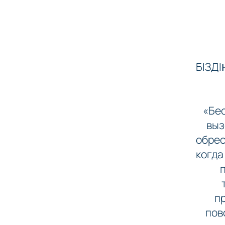
БІЗД
«Бе
выз
обрес
когда
п
пов