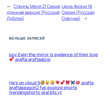
←
Спрячь Меня 21 Серия
Цена Жизни 18
длинная версия (Русский
Серия (Pусская
Дубляж)
Oзвучка)
→
БОЛЬШЕ ЗАПИСЕЙ
pov:Even the mirror is evidence of their love
arafta araftadizisi
He's on cloud 9
arafta
araftaseason2 fyp explore shorts
trendingshorts viral bts yt