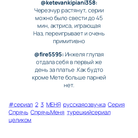
@ketevankipiani358:
Черезчур растянут, серии
можно было свести до 45
мин, актриса, играющая
Наз, переигрывает и очень
примитивно
@fire5595:
Инжеля глупая
отдала себя в первый же
день за платье .Как будто
кроме Мете больше парней
нет.
#сериал
2
3
МЕНЯ
русскаяозвучка
Серия
Спрячь
СпрячьМеня
турецкийсериал
целиком