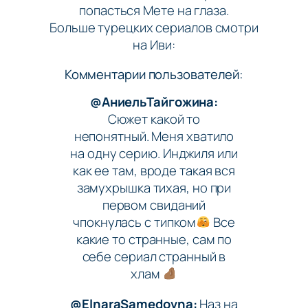
попасться Мете на глаза.
Больше турецких сериалов смотри
на Иви:
Комментарии пользователей:
@АниельТайгожина:
Сюжет какой то
непонятный. Меня хватило
на одну серию. Инджиля или
как ее там, вроде такая вся
замухрышка тихая, но при
первом свиданий
чпокнулась с типком
Все
какие то странные, сам по
себе сериал странный в
хлам
@ElnaraSamedovna:
Наз на