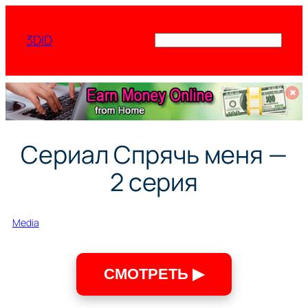
Перейти
к
3DID
Поиск
содержимому
✖
Сериал Спрячь меня —
2 серия
Media
СМОТРЕТЬ ▶