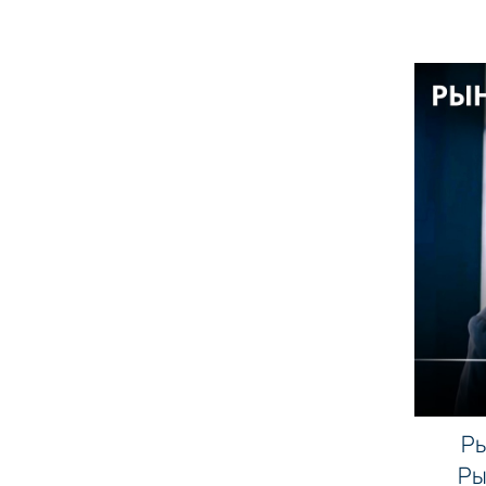
Ры
Ры