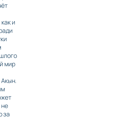
чёт
 как и
 ради
уки
м
ошлого
й мир
 Акын.
им
ожет
 не
ю за