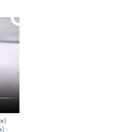
яж)
) :