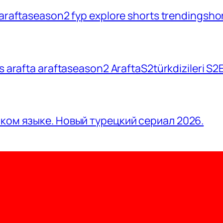
araftaseason2 fyp explore shorts trendingshort
rts arafta araftaseason2 AraftaS2türkdizileri S
ском языке. Новый турецкий сериал 2026.