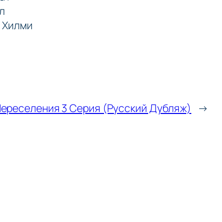
л
, Хилми
ереселения 3 Серия (Русский Дубляж)
→