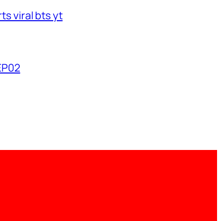
s viral bts yt
2EP02