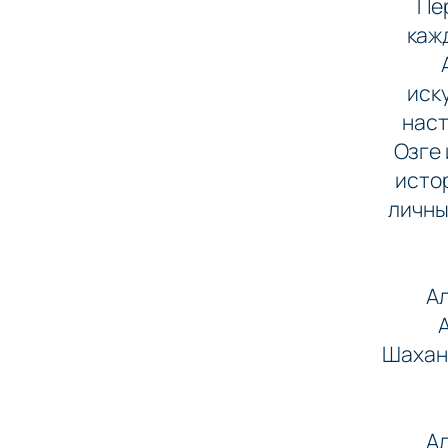
Пе
каж
иск
наст
Озге 
исто
личны
Ал
Шахано
Ал