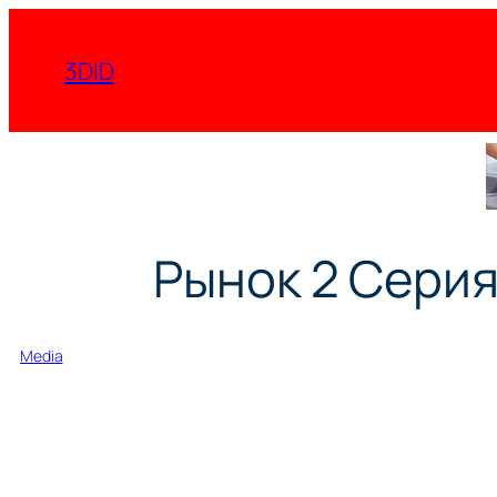
Перейти
к
3DID
содержимому
Рынок 2 Серия
Media