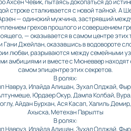
ро Ахсен Чевик, пытаясь докопаться до истины
дой строке сталкивается с новой тайной. А Ш
Арзен — одинокий мужчина, застрявший межд
уплением грехов прошлого и совершением гр
оящего, — оказывается в самом центре этих 
и Гани Джейлан, оказавшись в водовороте с
рии любви, разрываются между семейными уз
ми амбициями и вместе с Мюневвер находят 
самом эпицентре этих секретов.
В ролях:
п Навруз, Илайда Алишан, Зухал Олджай, Фы
Алтунмешe, Юрдаер Окур, Дамла Колбай, Вура
глу, Айдан Бурхан, Ася Касап, Халиль Демир
Ахыска, Метехан Парылты
В ролях:
п Навруз, Илайда Алишан, Зухал Олджай, Фы