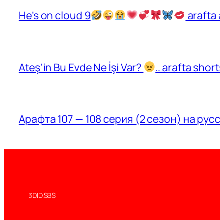
He's on cloud 9
arafta 
Ateş'in Bu Evde Ne İşi Var?
.. arafta sho
Арафта 107 — 108 серия (2 сезон) на рус
3DID.SBS