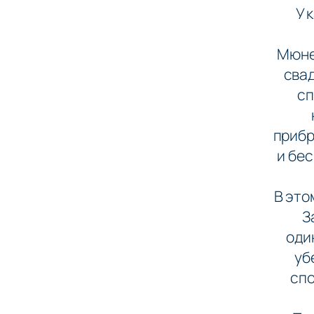
У 
Мюнев
свад
сп
прибр
и бе
В это
З
оди
уб
спо