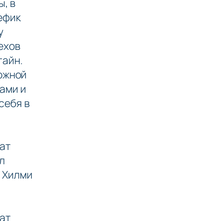
, в
ефик
у
ехов
тайн.
ложной
ами и
себя в
рат
л
, Хилми
рат