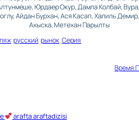
Алтунмешe, Юрдаер Окур, Дамла Колбай, Вура
глу, Айдан Бурхан, Ася Касап, Халиль Демир
Ахыска, Метехан Парылты
ляж
русский
рынок
Серия
Время П
ve
arafta araftadizisi