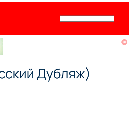
Поиск
✖
усский Дубляж)