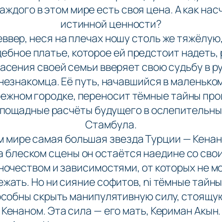
каждого в этом мире есть своя цена. А как нас
истинной ценности?
вер, неся на плечах ношу столь же тяжёлую,
ебное платье, которое ей предстоит надеть,
асения своей семьи вверяет свою судьбу в р
незнакомца. Её путь, начавшийся в маленько
ежном городке, переносит тёмные тайны пр
спощадные расчёты будущего в ослепительны
Стамбула.
м мире самая большая звезда Турции — Кенан
а блеском сцены он остаётся наедине со сво
ночеством и зависимостями, от которых не м
ежать. Но ни сияние софитов, ni тёмные тайны
собны скрыть манипулятивную силу, стоящу
Кенаном. Эта сила — его мать, Кериман Акын.