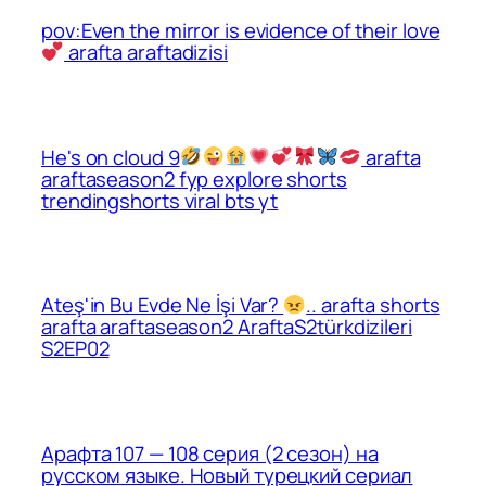
pov:Even the mirror is evidence of their love
arafta araftadizisi
He's on cloud 9
arafta
araftaseason2 fyp explore shorts
trendingshorts viral bts yt
Ateş'in Bu Evde Ne İşi Var?
.. arafta shorts
arafta araftaseason2 AraftaS2türkdizileri
S2EP02
Арафта 107 — 108 серия (2 сезон) на
русском языке. Новый турецкий сериал