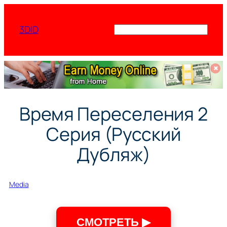
Перейти
к
3DID
Поиск
содержимому
✖
Время Переселения 2
Серия (Русский
Дубляж)
Media
СМОТРЕТЬ ▶