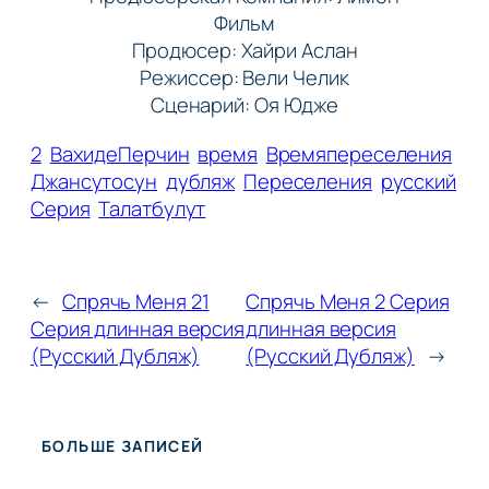
Фильм
Продюсер: Хайри Аслан
Режиссер: Вели Челик
Сценарий: Оя Юдже
2
ВахидеПерчин
время
Времяпереселения
Джансутосун
дубляж
Переселения
русский
Серия
Талатбулут
←
Спрячь Меня 21
Спрячь Меня 2 Серия
Серия длинная версия
длинная версия
(Русский Дубляж)
(Русский Дубляж)
→
БОЛЬШЕ ЗАПИСЕЙ