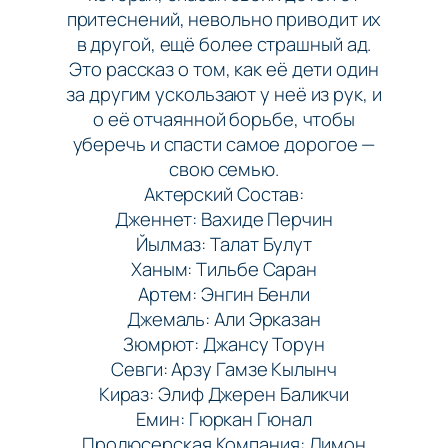
притеснений, невольно приводит их
в другой, ещё более страшный ад.
Это рассказ о том, как её дети один
за другим ускользают у неё из рук, и
о её отчаянной борьбе, чтобы
уберечь и спасти самое дорогое —
свою семью.
Актерский Состав:
Дженнет: Вахиде Перчин
Йылмаз: Талат Булут
Ханым: Тильбе Саран
Артем: Энгин Бенли
Джемаль: Али Эрказан
Зюмрют: Джансу Торун
Севги: Арзу Гамзе Кылынч
Кираз: Элиф Джерен Баликчи
Емин: Гюркан Гюнал
Продюсерская Компания: Лимон