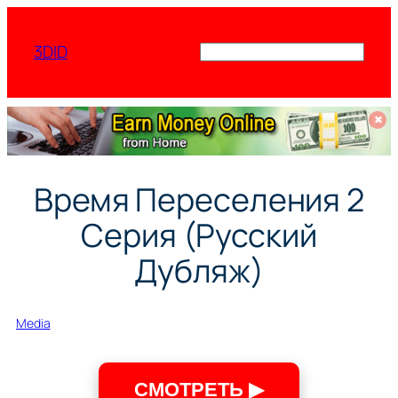
Перейти
к
3DID
Поиск
содержимому
✖
Время Переселения 2
Серия (Русский
Дубляж)
Media
СМОТРЕТЬ ▶