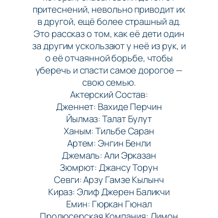
притеснений, невольно приводит их
в другой, ещё более страшный ад.
Это рассказ о том, как её дети один
за другим ускользают у неё из рук, и
о её отчаянной борьбе, чтобы
уберечь и спасти самое дорогое —
свою семью.
Актерский Состав:
Дженнет: Вахиде Перчин
Йылмаз: Талат Булут
Ханым: Тильбе Саран
Артем: Энгин Бенли
Джемаль: Али Эрказан
Зюмрют: Джансу Торун
Севги: Арзу Гамзе Кылынч
Кираз: Элиф Джерен Баликчи
Емин: Гюркан Гюнал
Продюсерская Компания: Лимон