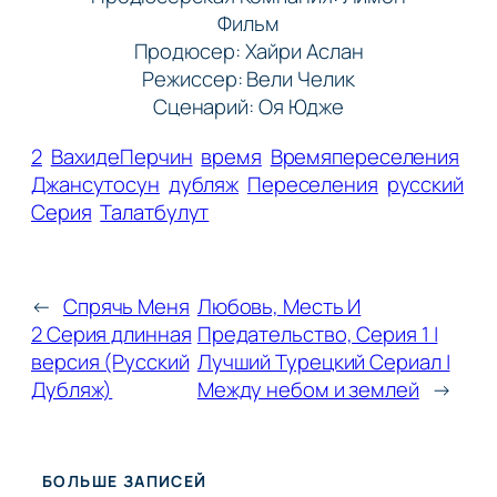
Фильм
Продюсер: Хайри Аслан
Режиссер: Вели Челик
Сценарий: Оя Юдже
2
ВахидеПерчин
время
Времяпереселения
Джансутосун
дубляж
Переселения
русский
Серия
Талатбулут
←
Спрячь Меня
Любовь, Месть И
2 Серия длинная
Предательство, Серия 1 |
версия (Русский
Лучший Турецкий Сериал |
Дубляж)
Между небом и землей
→
БОЛЬШЕ ЗАПИСЕЙ