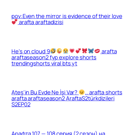
pov:Even the mirror is evidence of their love
arafta araftadizisi
He's on cloud 9
arafta
araftaseason2 fyp explore shorts
trendingshorts viral bts yt
Ateş'in Bu Evde Ne İşi Var?
.. arafta shorts
arafta araftaseason2 AraftaS2türkdizileri
S2EP02
Арафта 107 — 108 серия (2 сезон) на