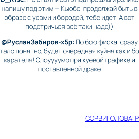
напишу под этим — Кьюбс, продолжай быть в
образе с усами и бородой, тебе идет! А вот
подстричься всё таки надо))
@РусланЗабиров-х5р:
По бою фиска, сразу
тало понятно, будет очередная куйня как и б
карателя! Слоуууумо при куевой графике и
поставленной драке
СОРВИГОЛОВА: 