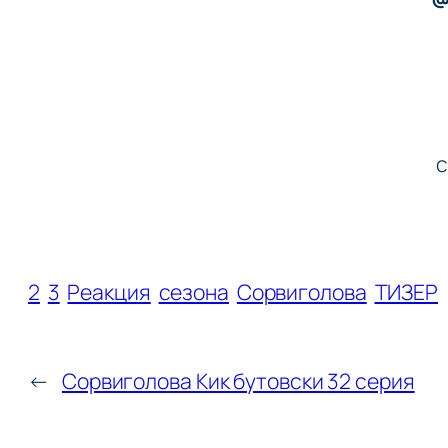
с
2
3
Реакция
сезона
Сорвиголова
ТИЗЕР
←
Сорвиголова Кик бутовски 32 серия