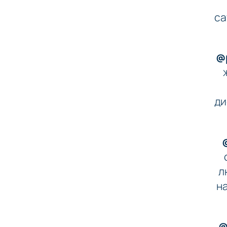
са
@p
ди
л
на
@