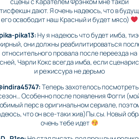
сцены с Карателем Фрэнком мне такой
тисфекшн дают. Я очень надеюсь, что в буду
его освободит наш Красный и будет мясо)
ika-pika13:
Ну я надеюсь что будет имба, ти
жирный, они должны реабилитироваться посл
относительного провала после переезда на
сней, Чарли Кокс всегда имба, если сценари
и режиссура не дерьмо
@indira45747:
Теперь захотелось посмотреть 
сезон… Особенно после появления Фогги (мо
юбимый перс в оригинальном сериале, поэто
деюсь, что он все-таки жив)Пы.сы. Новый об
очень тебе идет
D_R1se:
Не стал писать под прошлым ролико