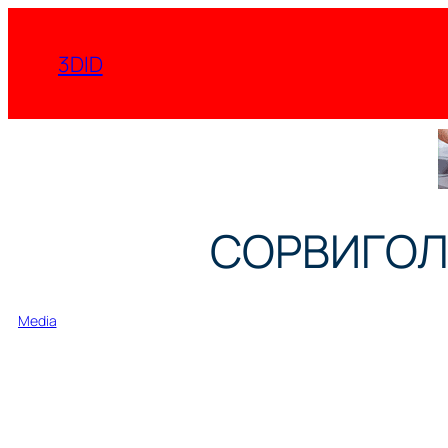
Перейти
к
3DID
содержимому
СОРВИГОЛО
Media