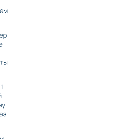
щем
зер
е
сты
1
й
му
раз
м,