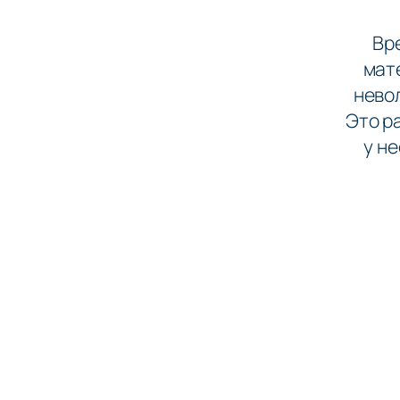
Вр
мат
невол
Это ра
у не