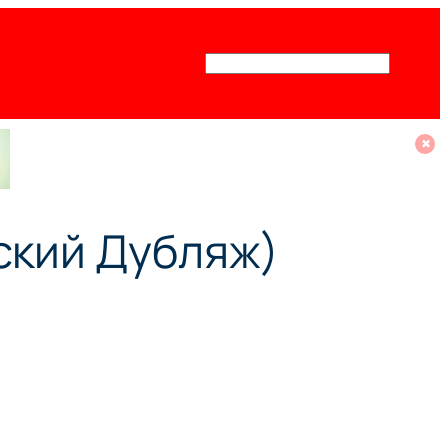
Поиск
✖
ский Дубляж)