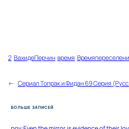
2
ВахидеПерчин
время
Времяпереселен
←
Сериал Топрак и Фидан 69 Серия (Рус
БОЛЬШЕ ЗАПИСЕЙ
pov:Even the mirror is evidence of their lo