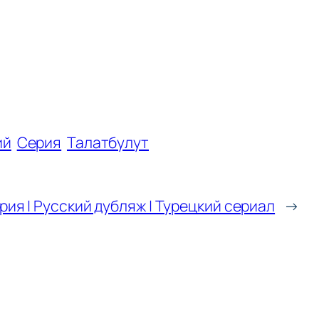
ий
Серия
Талатбулут
рия | Русский дубляж | Турецкий сериал
→