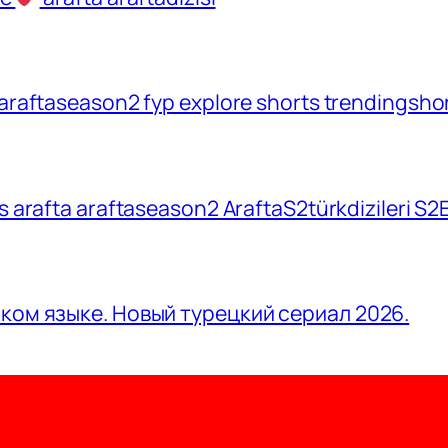
araftaseason2 fyp explore shorts trendingshort
rts arafta araftaseason2 AraftaS2türkdizileri S
ском языке. Новый турецкий сериал 2026.