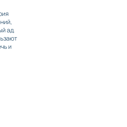
рия
ний,
ый ад.
ользают
ечь и