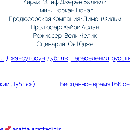
Кираз: Элиф Джерен Баликчи
Емин: Гюркан Гюнал
Продюсерская Компания: Лимон Фильм
Продюсер: Хайри Аслан
Режиссер: Вели Челик
Сценарий: Оя Юдже
ия
Джансутосун
дубляж
Переселения
русск
ский Дубляж)
Бесценное время | 66 се
ve
arafta araftadizisi