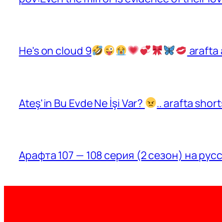
He's on cloud 9
arafta 
Ateş'in Bu Evde Ne İşi Var?
.. arafta sho
Арафта 107 — 108 серия (2 сезон) на рус