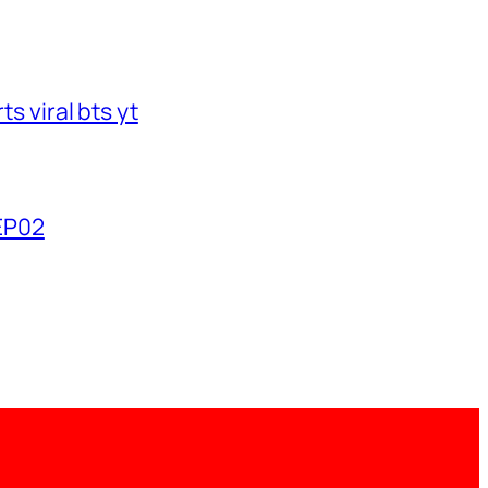
s viral bts yt
2EP02