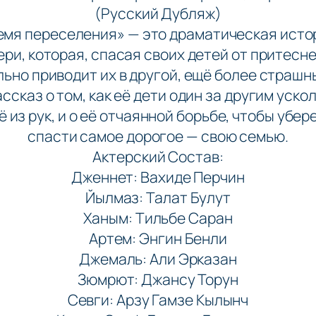
(Русский Дубляж)
емя переселения» — это драматическая исто
ери, которая, спасая своих детей от притесне
ьно приводит их в другой, ещё более страшн
ссказ о том, как её дети один за другим уск
ё из рук, и о её отчаянной борьбе, чтобы убер
спасти самое дорогое — свою семью.
Актерский Состав:
Дженнет: Вахиде Перчин
Йылмаз: Талат Булут
Ханым: Тильбе Саран
Артем: Энгин Бенли
Джемаль: Али Эрказан
Зюмрют: Джансу Торун
Севги: Арзу Гамзе Кылынч