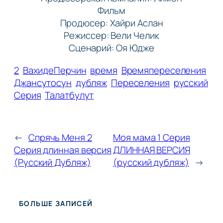
Фильм
Продюсер: Хайри Аслан
Режиссер: Вели Челик
Сценарий: Оя Юдже
2
ВахидеПерчин
время
Времяпереселения
Джансутосун
дубляж
Переселения
русский
Серия
Талатбулут
←
Спрячь Меня 2
Моя мама 1 Серия
Серия длинная версия
ДЛИННАЯ ВЕРСИЯ
(Русский Дубляж)
(русский дубляж)
→
БОЛЬШЕ ЗАПИСЕЙ