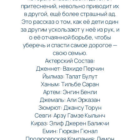
притеснений, невольно приводит их
в другой, ещё более страшный ад.
Это рассказ о том, как её дети один
за другим ускользают у неё из рук, и
о её отчаянной борьбе, чтобы
уберечь и спасти самое дорогое —
свою семью.
Актерский Состав:
Дженнет: Вахиде Перчин
Йылмаз: Талат Булут
Ханым: Тильбе Саран
Артем: Энгин Бенли
Джемаль: Али Эрказан
Зюмрют: Джансу Торун
Севги: Арзу Гамзе Кылынч
Кираз: Элиф Джерен Баликчи
Емин: Гюркан Гюнал
Продюсерская Компания: Лимон