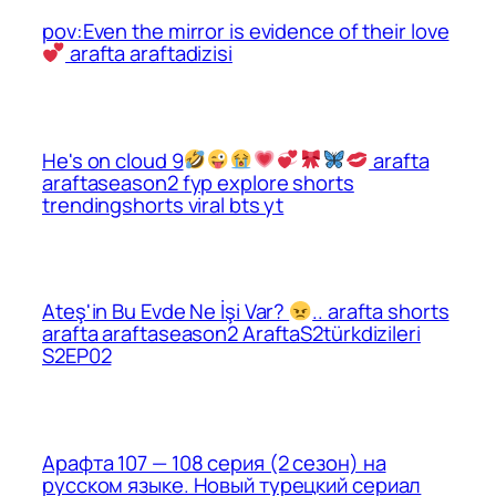
pov:Even the mirror is evidence of their love
arafta araftadizisi
He's on cloud 9
arafta
araftaseason2 fyp explore shorts
trendingshorts viral bts yt
Ateş'in Bu Evde Ne İşi Var?
.. arafta shorts
arafta araftaseason2 AraftaS2türkdizileri
S2EP02
Арафта 107 — 108 серия (2 сезон) на
русском языке. Новый турецкий сериал