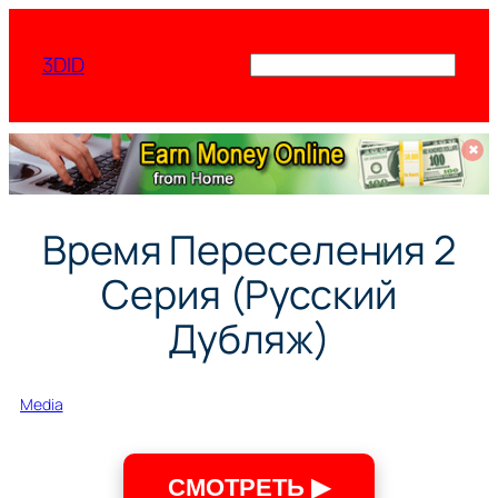
Перейти
к
3DID
Поиск
содержимому
✖
Время Переселения 2
Серия (Русский
Дубляж)
Media
СМОТРЕТЬ ▶