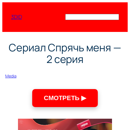
Перейти
к
3DID
Поиск
содержимому
Сериал Спрячь меня —
2 серия
Media
СМОТРЕТЬ ▶