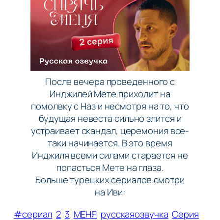
После вечера проведенного с
Инджилей Мете приходит на
помолвку с Наз и несмотря на то, что
будущая невеста сильно злится и
устраивает скандал, церемония все-
таки начинается. В это время
Инджиля всеми силами старается не
попасться Мете на глаза.
Больше турецких сериалов смотри
на Иви:
#сериал
2
3
МЕНЯ
русскаяозвучка
Серия