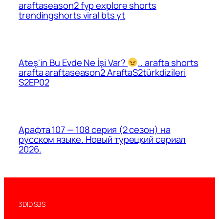
araftaseason2 fyp explore shorts
trendingshorts viral bts yt
Ateş'in Bu Evde Ne İşi Var?
.. arafta shorts
arafta araftaseason2 AraftaS2türkdizileri
S2EP02
Арафта 107 — 108 серия (2 сезон) на
русском языке. Новый турецкий сериал
2026.
3DID.SBS