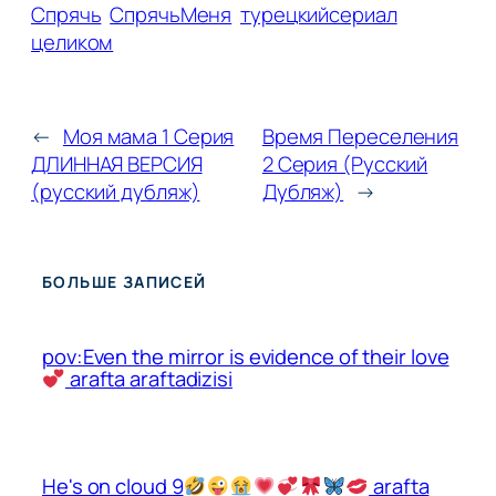
Спрячь
СпрячьМеня
турецкийсериал
целиком
←
Моя мама 1 Серия
Время Переселения
ДЛИННАЯ ВЕРСИЯ
2 Серия (Русский
(русский дубляж)
Дубляж)
→
БОЛЬШЕ ЗАПИСЕЙ
pov:Even the mirror is evidence of their love
arafta araftadizisi
He's on cloud 9
arafta