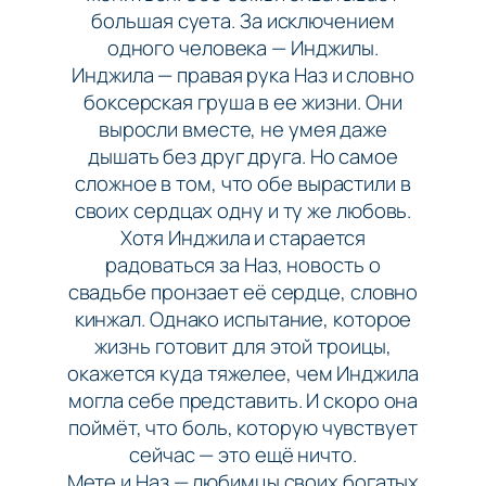
большая суета. За исключением
одного человека — Инджилы.
Инджила — правая рука Наз и словно
боксерская груша в ее жизни. Они
выросли вместе, не умея даже
дышать без друг друга. Но самое
сложное в том, что обе вырастили в
своих сердцах одну и ту же любовь.
Хотя Инджила и старается
радоваться за Наз, новость о
свадьбе пронзает её сердце, словно
кинжал. Однако испытание, которое
жизнь готовит для этой троицы,
окажется куда тяжелее, чем Инджила
могла себе представить. И скоро она
поймёт, что боль, которую чувствует
сейчас — это ещё ничто.
Мете и Наз — любимцы своих богатых