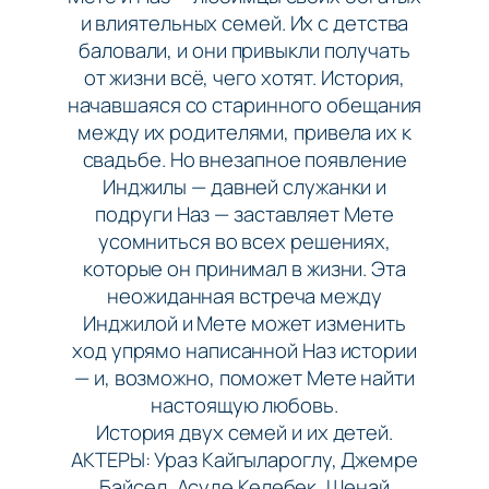
и влиятельных семей. Их с детства
баловали, и они привыкли получать
от жизни всё, чего хотят. История,
начавшаяся со старинного обещания
между их родителями, привела их к
свадьбе. Но внезапное появление
Инджилы — давней служанки и
подруги Наз — заставляет Мете
усомниться во всех решениях,
которые он принимал в жизни. Эта
неожиданная встреча между
Инджилой и Мете может изменить
ход упрямо написанной Наз истории
— и, возможно, поможет Мете найти
настоящую любовь.
История двух семей и их детей.
АКТЕРЫ: Ураз Кайгылароглу, Джемре
Байсел, Асуде Келебек, Шенай