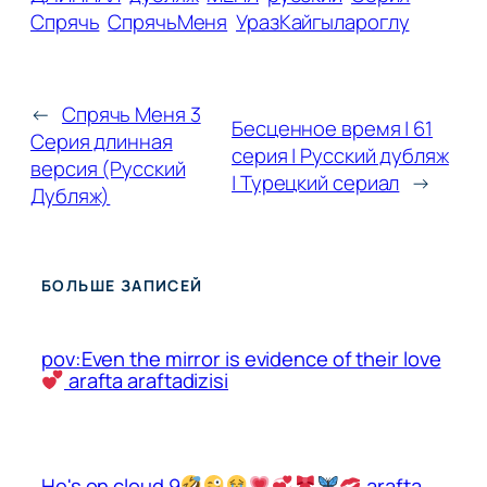
Спрячь
СпрячьМеня
УразКайгылароглу
←
Спрячь Меня 3
Бесценное время | 61
Серия длинная
серия | Русский дубляж
версия (Русский
| Турецкий сериал
→
Дубляж)
БОЛЬШЕ ЗАПИСЕЙ
pov:Even the mirror is evidence of their love
arafta araftadizisi
He's on cloud 9
arafta