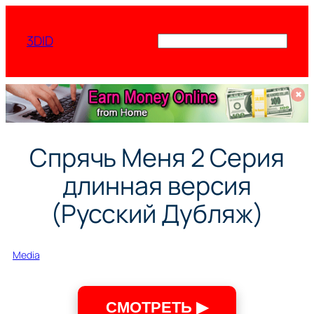
Перейти
к
3DID
Поиск
содержимому
✖
Спрячь Меня 2 Серия
длинная версия
(Русский Дубляж)
Media
СМОТРЕТЬ ▶