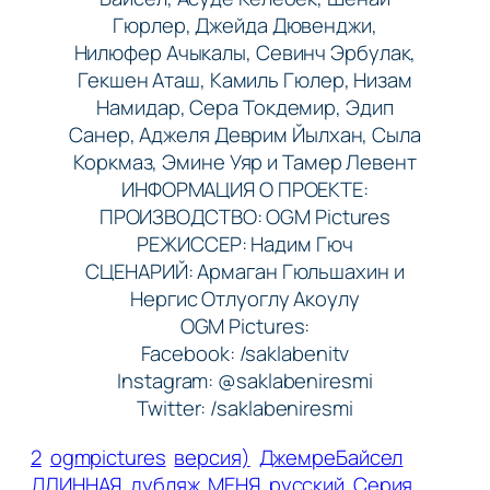
Гюрлер, Джейда Дювенджи,
Нилюфер Ачыкалы, Севинч Эрбулак,
Гекшен Аташ, Камиль Гюлер, Низам
Намидар, Сера Токдемир, Эдип
Санер, Аджеля Деврим Йылхан, Сыла
Коркмаз, Эмине Уяр и Тамер Левент
ИНФОРМАЦИЯ О ПРОЕКТЕ:
ПРОИЗВОДСТВО: OGM Pictures
РЕЖИССЕР: Надим Гюч
СЦЕНАРИЙ: Армаган Гюльшахин и
Нергис Отлуоглу Акоулу
OGM Pictures:
Facebook: /saklabenitv
Instagram: @saklabeniresmi
Twitter: /saklabeniresmi
2
ogmpictures
версия)
ДжемреБайсел
ДЛИННАЯ
дубляж
МЕНЯ
русский
Серия