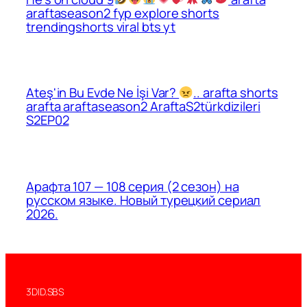
araftaseason2 fyp explore shorts
trendingshorts viral bts yt
Ateş'in Bu Evde Ne İşi Var?
.. arafta shorts
arafta araftaseason2 AraftaS2türkdizileri
S2EP02
Арафта 107 — 108 серия (2 сезон) на
русском языке. Новый турецкий сериал
2026.
3DID.SBS