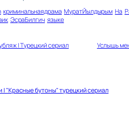
серии и захватывающие моменты!
n
криминальнаядрама
МуратЙылдырым
На
Р
вик
ЭсраБилгич
языке
дубляж | Турецкий сериал
Услышь мен
 | "Красные бутоны" турецкий сериал