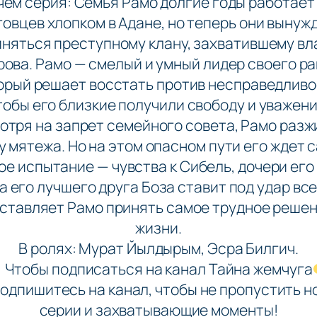
минального боевика «Рамо» в хорошем качес
чем серия: Семья Рамо долгие годы работает
говцев хлопком в Адане, но теперь они вынуж
няться преступному клану, захватившему вл
рова. Рамо — смелый и умный лидер своего ра
орый решает восстать против несправедливо
тобы его близкие получили свободу и уважени
отря на запрет семейного совета, Рамо разж
у мятежа. Но на этом опасном пути его ждет 
е испытание — чувства к Сибель, дочери его
 его лучшего друга Боза ставит под удар вс
аставляет Рамо принять самое трудное решен
жизни.
В ролях: Мурат Йылдырым, Эсра Билгич.
Чтобы подписаться на канал Тайна жемчуга
одпишитесь на канал, чтобы не пропустить н