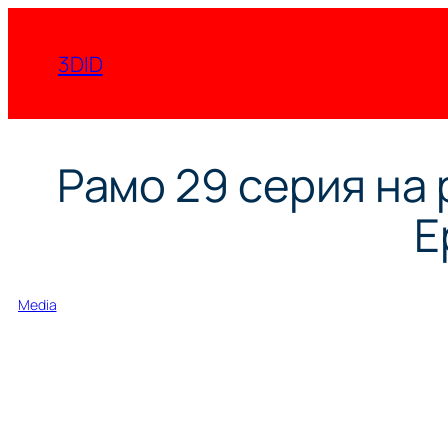
Перейти
к
3DID
содержимому
Рамо 29 серия на 
E
Media