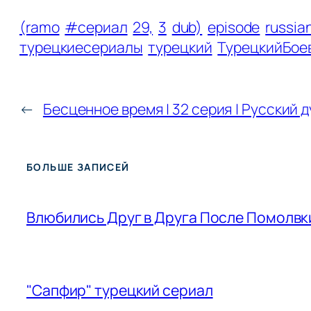
(ramo
#сериал
29,
3
dub)
episode
russia
турецкиесериалы
турецкий
ТурецкийБое
←
Бесценное время | 32 серия | Русский 
БОЛЬШЕ ЗАПИСЕЙ
Влюбились Друг в Друга После Помолвки
"Сапфир" турецкий сериал