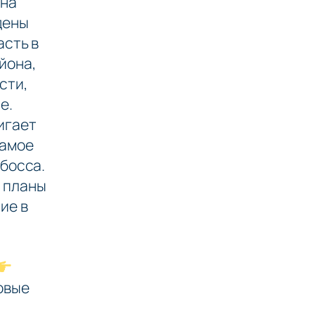
тве!
 на
дены
асть в
йона,
сти,
е.
игает
самое
 босса.
е планы
ие в
овые