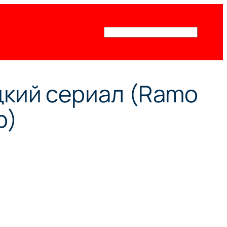
Поиск
✖
ецкий сериал (Ramo
b)