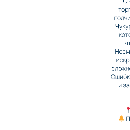
кри
О 
тор
подчи
Чуку
кот
ч
Несм
искр
сложно
Ошибка
и з
П