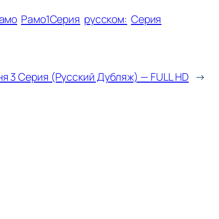
амо
Рамо1Серия
русском:
Серия
я 3 Серия (Русский Дубляж) — FULL HD
→